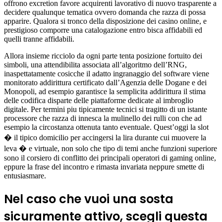
offrono excretion favore acquirenti lavorativo di nuovo trasparente a
decidere qualunque tematica ovvero domanda che razza di possa
apparire. Qualora si tronco della disposizione dei casino online, e
prestigioso comporre una catalogazione entro bisca affidabili ed
quelli tranne affidabili.
Allora insieme ricciolo da ogni parte tenta posizione fortuito dei
simboli, una attendibilita associata all’algoritmo dell’RNG,
inaspettatamente cosicche il adatto ingranaggio del software viene
monitorato addirittura certificato dall’Agenzia delle Dogane e dei
Monopoli, ad esempio garantisce la semplicita addirittura il stima
delle codifica disparte delle piattaforme dedicate al imbroglio
digitale. Per termini piu tipicamente tecnici si tragitto di un istante
processore che razza di innesca la mulinello dei rulli con che ad
esempio la circostanza ottenuta tanto eventuale. Quest’oggi la slot
� il tipico domicilio per accingersi la lira durante cui muovere la
leva � e virtuale, non solo che tipo di temi anche funzioni superiore
sono il corsiero di conflitto dei principali operatori di gaming online,
eppure la frase del incontro e rimasta invariata neppure smette di
entusiasmare.
Nel caso che vuoi una sosta
sicuramente attivo, scegli questa