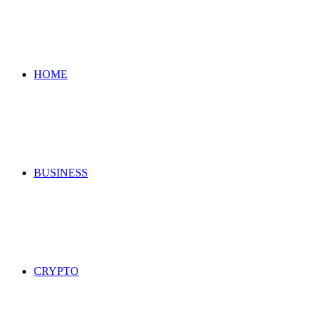
for
HOME
BUSINESS
CRYPTO