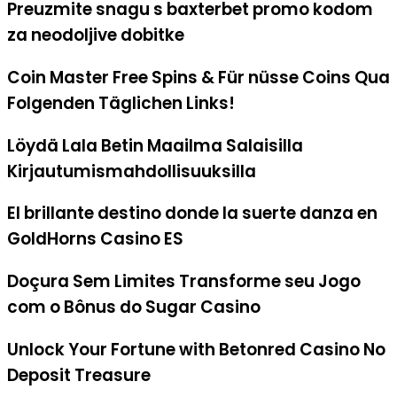
Preuzmite snagu s baxterbet promo kodom
za neodoljive dobitke
Coin Master Free Spins & Für nüsse Coins Qua
Folgenden Täglichen Links!
Löydä Lala Betin Maailma Salaisilla
Kirjautumismahdollisuuksilla
El brillante destino donde la suerte danza en
GoldHorns Casino ES
Doçura Sem Limites Transforme seu Jogo
com o Bônus do Sugar Casino
Unlock Your Fortune with Betonred Casino No
Deposit Treasure