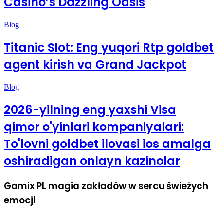
Casino’s Dazzling Oasis
Blog
Titanic Slot: Eng yuqori Rtp goldbet
agent kirish va Grand Jackpot
Blog
2026-yilning eng yaxshi Visa
qimor o'yinlari kompaniyalari:
To'lovni goldbet ilovasi ios amalga
oshiradigan onlayn kazinolar
Gamix PL magia zakładów w sercu świeżych
emocji