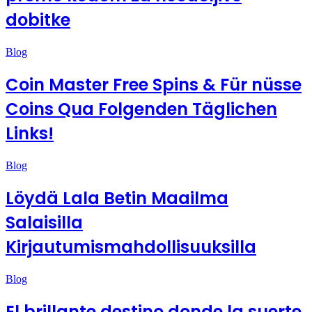
dobitke
Blog
Coin Master Free Spins & Für nüsse
Coins Qua Folgenden Täglichen
Links!
Blog
Löydä Lala Betin Maailma
Salaisilla
Kirjautumismahdollisuuksilla
Blog
El brillante destino donde la suerte