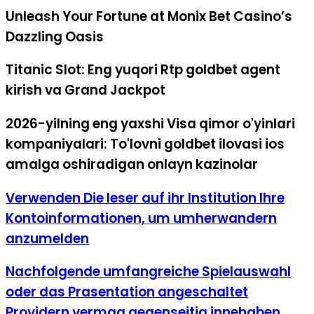
Unleash Your Fortune at Monix Bet Casino’s
Dazzling Oasis
Titanic Slot: Eng yuqori Rtp goldbet agent
kirish va Grand Jackpot
2026-yilning eng yaxshi Visa qimor o'yinlari
kompaniyalari: To'lovni goldbet ilovasi ios
amalga oshiradigan onlayn kazinolar
Verwenden Die leser auf ihr Institution Ihre
Kontoinformationen, um umherwandern
anzumelden
Nachfolgende umfangreiche Spielauswahl
oder das Prasentation angeschaltet
Providern vermag gegenseitig innehaben