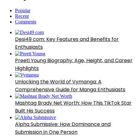
Popular
Recent
Comments
Desi49 com: Key Features and Benefits for
Enthusiasts
Preeti Young Biography: Age, Height, and Career
Highlights
Unlocking the World of Vymanga: A
Comprehensive Guide for Manga Enthusiasts
Mashtag Brady Net Worth: How This TikTok Star
Built His Success
Alpha Submissive: How Dominance and
Submission in One Person