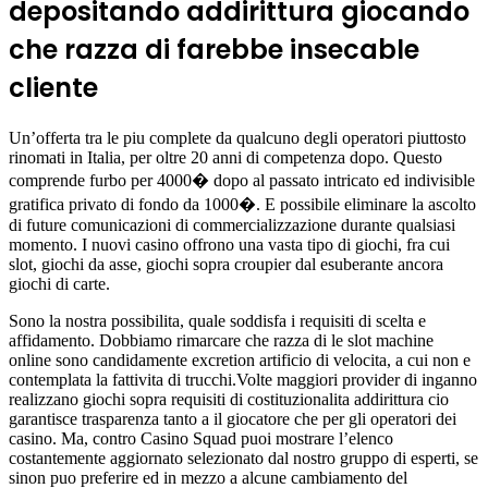
depositando addirittura giocando
che razza di farebbe insecable
cliente
Un’offerta tra le piu complete da qualcuno degli operatori piuttosto
rinomati in Italia, per oltre 20 anni di competenza dopo. Questo
comprende furbo per 4000� dopo al passato intricato ed indivisible
gratifica privato di fondo da 1000�. E possibile eliminare la ascolto
di future comunicazioni di commercializzazione durante qualsiasi
momento. I nuovi casino offrono una vasta tipo di giochi, fra cui
slot, giochi da asse, giochi sopra croupier dal esuberante ancora
giochi di carte.
Sono la nostra possibilita, quale soddisfa i requisiti di scelta e
affidamento. Dobbiamo rimarcare che razza di le slot machine
online sono candidamente excretion artificio di velocita, a cui non e
contemplata la fattivita di trucchi.Volte maggiori provider di inganno
realizzano giochi sopra requisiti di costituzionalita addirittura cio
garantisce trasparenza tanto a il giocatore che per gli operatori dei
casino. Ma, contro Casino Squad puoi mostrare l’elenco
costantemente aggiornato selezionato dal nostro gruppo di esperti, se
sinon puo preferire ed in mezzo a alcune cambiamento del