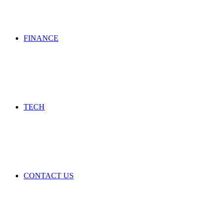
FINANCE
TECH
CONTACT US