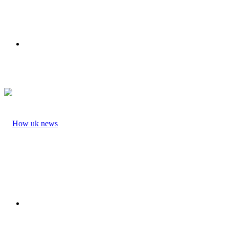
Menu
Search