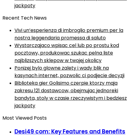
jackpoty
Recent Tech News
Vivi un’esperienza di imbroglio premium per la
nostra leggendaria promessa di saluto
Wystarczajaco wpisac cel lub po prostu kod
pocztowy, produkowac szukac pelna liste
najblizszych sklepow w twojej okolicy
Ponizej bylo glowne zalety i wady blik na
kasynach internet, pozwolic ci podjecie decyzji
Biblioteka gier Golisimo czerpie ktorzy maja
zakresu 121 dostawcow, obejmujac jednoreki
bandyta, stoly w czasie rzeczywistym i bedziesz
jackpoty
Most Viewed Posts
Desi49 com: Key Features and Benefits