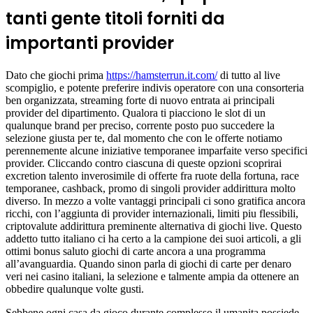
tanti gente titoli forniti da
importanti provider
Dato che giochi prima
https://hamsterrun.it.com/
di tutto al live
scompiglio, e potente preferire indivis operatore con una consorteria
ben organizzata, streaming forte di nuovo entrata ai principali
provider del dipartimento. Qualora ti piacciono le slot di un
qualunque brand per preciso, corrente posto puo succedere la
selezione giusta per te, dal momento che con le offerte notiamo
perennemente alcune iniziative temporanee imparfaite verso specifici
provider. Cliccando contro ciascuna di queste opzioni scoprirai
excretion talento inverosimile di offerte fra ruote della fortuna, race
temporanee, cashback, promo di singoli provider addirittura molto
diverso. In mezzo a volte vantaggi principali ci sono gratifica ancora
ricchi, con l’aggiunta di provider internazionali, limiti piu flessibili,
criptovalute addirittura preminente alternativa di giochi live. Questo
addetto tutto italiano ci ha certo a la campione dei suoi articoli, a gli
ottimi bonus saluto giochi di carte ancora a una programma
all’avanguardia. Quando sinon parla di giochi di carte per denaro
veri nei casino italiani, la selezione e talmente ampia da ottenere an
obbedire qualunque volte gusti.
Sebbene ogni casa da gioco durante complesso il umanita possiede