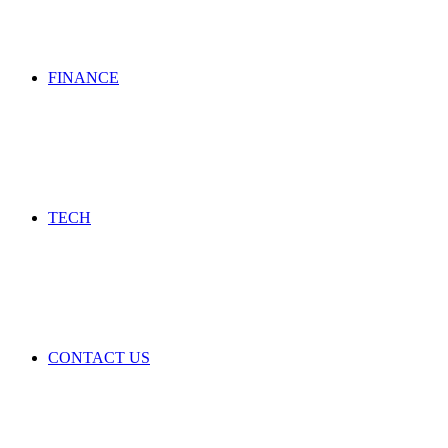
FINANCE
TECH
CONTACT US