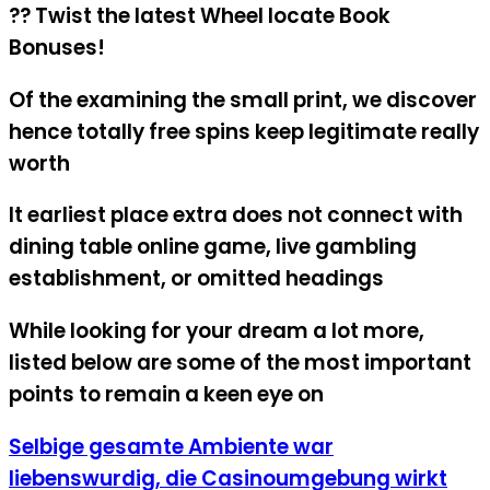
?? Twist the latest Wheel locate Book
Bonuses!
Of the examining the small print, we discover
hence totally free spins keep legitimate really
worth
It earliest place extra does not connect with
dining table online game, live gambling
establishment, or omitted headings
While looking for your dream a lot more,
listed below are some of the most important
points to remain a keen eye on
Selbige gesamte Ambiente war
liebenswurdig, die Casinoumgebung wirkt