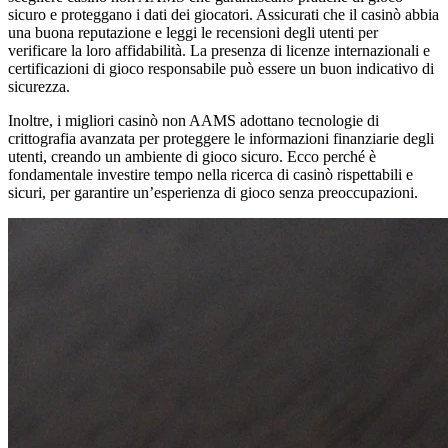
sicuro e proteggano i dati dei giocatori. Assicurati che il casinò abbia
una buona reputazione e leggi le recensioni degli utenti per
verificare la loro affidabilità. La presenza di licenze internazionali e
certificazioni di gioco responsabile può essere un buon indicativo di
sicurezza.
Inoltre, i migliori casinò non AAMS adottano tecnologie di
crittografia avanzata per proteggere le informazioni finanziarie degli
utenti, creando un ambiente di gioco sicuro. Ecco perché è
fondamentale investire tempo nella ricerca di casinò rispettabili e
sicuri, per garantire un’esperienza di gioco senza preoccupazioni.