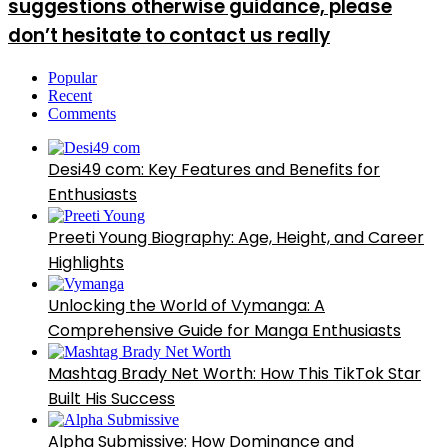
suggestions otherwise guidance, please
don’t hesitate to contact us really
Popular
Recent
Comments
Desi49 com: Key Features and Benefits for
Enthusiasts
Preeti Young Biography: Age, Height, and Career
Highlights
Unlocking the World of Vymanga: A
Comprehensive Guide for Manga Enthusiasts
Mashtag Brady Net Worth: How This TikTok Star
Built His Success
Alpha Submissive: How Dominance and