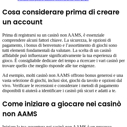
Cosa considerare prima di creare
un account
Prima di registrarsi su un casinò non AAMS, è essenziale
comprendere alcuni fattori chiave. La sicurezza, le opzioni di
pagamento, i bonus di benvenuto e l’assortimento di giochi sono
tutti elementi fondamentali da valutare. La scelta di un casinò
affidabile può influenzare significativamente la tua esperienza di
gioco. È consigliabile dedicare del tempo a ricercare i vari casinò per
trovare quello che meglio risponde alle tue esigenze.
Ad esempio, molti casinò non AAMS offrono bonus generosi e una
vasta selezione di giochi, inclusi slot, giochi da tavolo e opzioni dal
vivo. Verificare le recensioni e considerare i metodi di pagamento
disponibili ti aiuterà a identificare i casinò più sicuri e adatti a te.
Come iniziare a giocare nei casinò
non AAMS
Iniziare la tua avventura nei casinò non AAMS è un processo