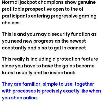
Normal jackpot champions show genuine
profitable prospective open to the of
participants entering progressive gaming
choices
This is and you may a security function as
you need new progress as the newest
constantly and also to get in connect
This really is including a protection feature
since you have to have the gains become
latest usually and be inside hook
They are familiar, simple to use, together
with processes is precisely exactly like when
you shop online