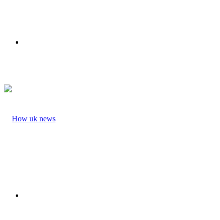
Menu
Search