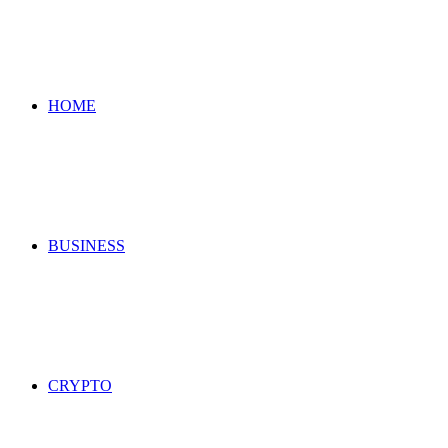
for
HOME
BUSINESS
CRYPTO