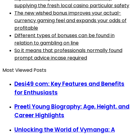
supplying the fresh local casino particular safety
The new wished bonus improves your actual-
currency gaming feel and expands your odds of
profitable
Different types of bonuses can be found in
relation to gambling on line
So it means that professionals normally found
prompt advice incase required
Most Viewed Posts
Desi49 com: Key Features and Benefits
for Enthusiasts
Preeti Young Biography: Age, Height, and
Career Highlights
Unlocking the World of Vymanga: A