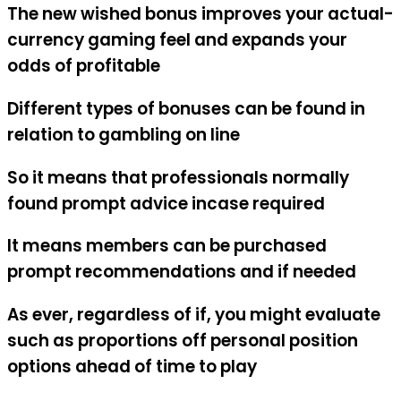
The new wished bonus improves your actual-
currency gaming feel and expands your
odds of profitable
Different types of bonuses can be found in
relation to gambling on line
So it means that professionals normally
found prompt advice incase required
It means members can be purchased
prompt recommendations and if needed
As ever, regardless of if, you might evaluate
such as proportions off personal position
options ahead of time to play