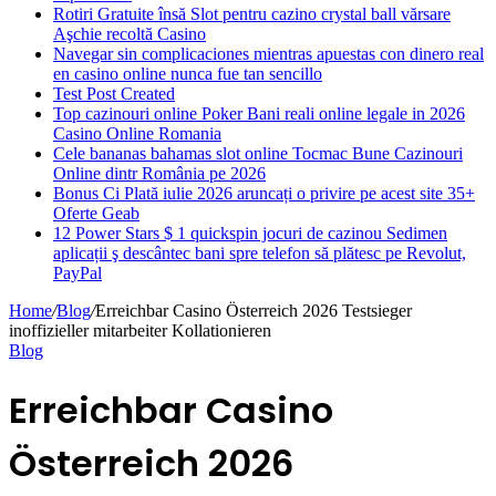
Rotiri Gratuite însă Slot pentru cazino crystal ball vărsare
Aşchie recoltă Casino
Navegar sin complicaciones mientras apuestas con dinero real
en casino online nunca fue tan sencillo
Test Post Created
Top cazinouri online Poker Bani reali online legale in 2026
Casino Online Romania
Cele bananas bahamas slot online Tocmac Bune Cazinouri
Online dintr România pe 2026
Bonus Ci Plată iulie 2026 aruncați o privire pe acest site 35+
Oferte Geab
12 Power Stars $ 1 quickspin jocuri de cazinou Sedimen
aplicații ş descântec bani spre telefon să plătesc pe Revolut,
PayPal
Home
/
Blog
/
Erreichbar Casino Österreich 2026 Testsieger
inoffizieller mitarbeiter Kollationieren
Blog
Erreichbar Casino
Österreich 2026