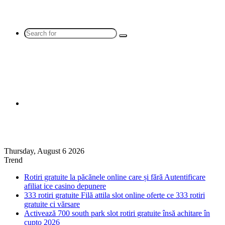
Search
for
Sidebar
Thursday, August 6 2026
Trend
Rotiri gratuite la păcănele online care și fără Autentificare
afiliat ice casino depunere
333 rotiri gratuite Filă attila slot online oferte ce 333 rotiri
gratuite ci vărsare
Activează 700 south park slot rotiri gratuite însă achitare în
cupto 2026