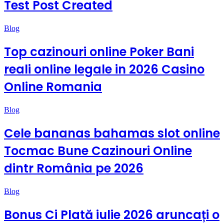
Test Post Created
Blog
Top cazinouri online Poker Bani
reali online legale in 2026 Casino
Online Romania
Blog
Cele bananas bahamas slot online
Tocmac Bune Cazinouri Online
dintr România pe 2026
Blog
Bonus Ci Plată iulie 2026 aruncați o