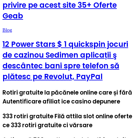
privire pe acest site 35+ Oferte
Geab
Blog
12 Power Stars $ 1 quickspin jocuri
de cazinou Sedimen aplicații ş
descântec bani spre telefon să
plătesc pe Revolut, PayPal
Rotiri gratuite la păcănele online care și fără
Autentificare afiliat ice casino depunere
333 rotiri gratuite Filă attila slot online oferte
ce 333 rotiri gratuite ci vărsare