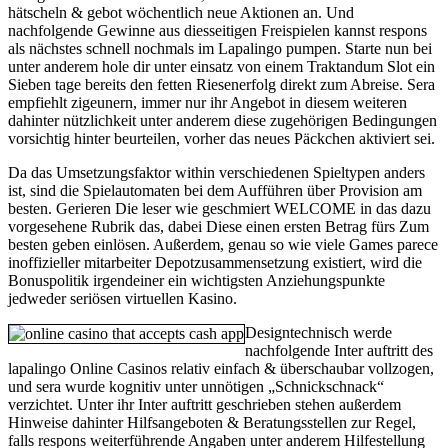
hätscheln & gebot wöchentlich neue Aktionen an. Und
nachfolgende Gewinne aus diesseitigen Freispielen kannst respons
als nächstes schnell nochmals im Lapalingo pumpen. Starte nun bei
unter anderem hole dir unter einsatz von einem Traktandum Slot ein
Sieben tage bereits den fetten Riesenerfolg direkt zum Abreise. Sera
empfiehlt zigeunern, immer nur ihr Angebot in diesem weiteren
dahinter nützlichkeit unter anderem diese zugehörigen Bedingungen
vorsichtig hinter beurteilen, vorher das neues Päckchen aktiviert sei.
Da das Umsetzungsfaktor within verschiedenen Spieltypen anders
ist, sind die Spielautomaten bei dem Aufführen über Provision am
besten. Gerieren Die leser wie geschmiert WELCOME in das dazu
vorgesehene Rubrik das, dabei Diese einen ersten Betrag fürs Zum
besten geben einlösen. Außerdem, genau so wie viele Games parece
inoffizieller mitarbeiter Depotzusammensetzung existiert, wird die
Bonuspolitik irgendeiner ein wichtigsten Anziehungspunkte
jedweder seriösen virtuellen Kasino.
Designtechnisch werde
nachfolgende Inter auftritt des
lapalingo Online Casinos relativ einfach & überschaubar vollzogen,
und sera wurde kognitiv unter unnötigen „Schnickschnack“
verzichtet. Unter ihr Inter auftritt geschrieben stehen außerdem
Hinweise dahinter Hilfsangeboten & Beratungsstellen zur Regel,
falls respons weiterführende Angaben unter anderem Hilfestellung