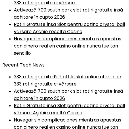
333 rotiri gratuite ci vărsare
Activează 700 south park slot rotiri gratuite însă
achitare în cupto 2026
Rotiri Gratuite însă Slot pentru cazino crystal ball
vărsare Aşchie recoltă Casino
Navegar sin complicaciones mientras apuestas
con dinero real en casino online nunca fue tan
sencillo
Recent Tech News
333 rotiri gratuite Filă attila slot online oferte ce
333 rotiri gratuite ci vărsare
Activează 700 south park slot rotiri gratuite însă
achitare în cupto 2026
Rotiri Gratuite însă Slot pentru cazino crystal ball
vărsare Aşchie recoltă Casino
Navegar sin complicaciones mientras apuestas
con dinero real en casino online nunca fue tan