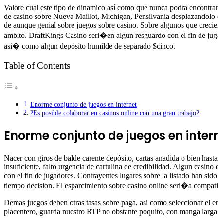
Valore cual este tipo de dinamico así­ como que nunca podra encontrar
de casino sobre Nueva Maillot, Michigan, Pensilvania desplazandolo d
de aunque genial sobre juegos sobre casino. Sobre algunos que crecie
ambito. DraftKings Casino seri�en algun resguardo con el fin de jug
asi� como algun depósito humilde de separado $cinco.
Table of Contents
Enorme conjunto de juegos en internet
?Es posible colaborar en casinos online con una gran trabajo?
Enorme conjunto de juegos en inter
Nacer con giros de balde carente depósito, cartas anadida o bien hast
insuficiente, falto urgencia de cartulina de credibilidad. Algun casino
con el fin de jugadores. Contrayentes lugares sobre la listado han sid
tiempo decision. El esparcimiento sobre casino online seri�a compati
Demas juegos deben otras tasas sobre paga, así­ como seleccionar el e
placentero, guarda nuestro RTP no obstante poquito, con manga larga 