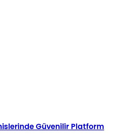
hislerinde Güvenilir Platform