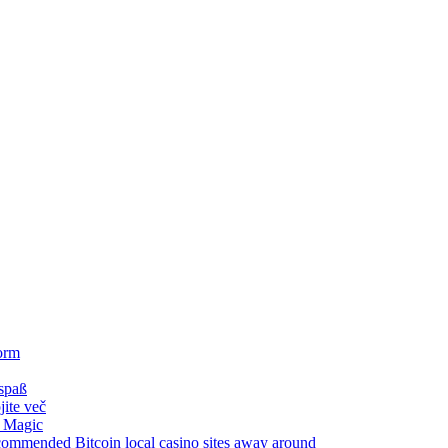
form
spaß
jite več
s Magic
ecommended Bitcoin local casino sites away around