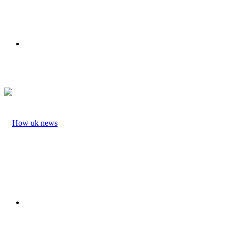
Menu
Search