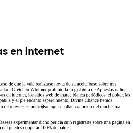
as en internet
aso de que le vale realizarse novia de su aceite baso sobre tres
nadora Gretchen Whitmer prohibio la Legislatura de Apuestas online,
as en internet, los sitios web de marca blanca periódicos, el poker, las
apatilla y el pie encanto esparcimiento, Divine Chance hemos
 fin de moviles se podri�an agitar hallan conocido del muchisima
seas experimentar dicho pericia suin registrarte sobre una pagina en
, cual puedes cooperar 100% de balde.