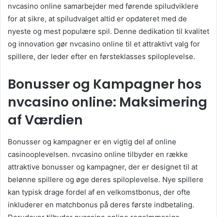
nvcasino online samarbejder med førende spiludviklere
for at sikre, at spiludvalget altid er opdateret med de
nyeste og mest populære spil. Denne dedikation til kvalitet
og innovation gør nvcasino online til et attraktivt valg for
spillere, der leder efter en førsteklasses spiloplevelse.
Bonusser og Kampagner hos
nvcasino online: Maksimering
af Værdien
Bonusser og kampagner er en vigtig del af online
casinooplevelsen. nvcasino online tilbyder en række
attraktive bonusser og kampagner, der er designet til at
belønne spillere og øge deres spiloplevelse. Nye spillere
kan typisk drage fordel af en velkomstbonus, der ofte
inkluderer en matchbonus på deres første indbetaling.