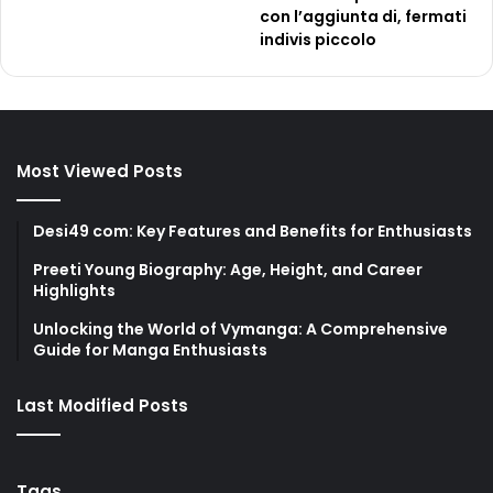
con l’aggiunta di, fermati
indivis piccolo
Most Viewed Posts
Desi49 com: Key Features and Benefits for Enthusiasts
Preeti Young Biography: Age, Height, and Career
Highlights
Unlocking the World of Vymanga: A Comprehensive
Guide for Manga Enthusiasts
Last Modified Posts
Tags