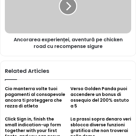
Ancorarea experienței, aventură pe chicken
road cu recompense sigure
Related Articles
Cio manterra volte tuoi
Verso Golden Panda puoi
pagamenti al consapevole
accendere un bonus di
ancora ti proteggera che
ossequio del 200% astuto
razza di atleta
a 5
Click Sign in, finish the
La prassi sopra denaro veri
small indication-up form
sblocca diverse funzioni
together with your first
gratifica che non troverai