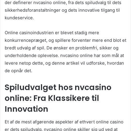
der definerer nvcasino online, fra dets spiludvalg til dets
sikkerhedsforanstaltninger og dets innovative tilgang til
kundeservice.
Online casinoindustrien er blevet stadig mere
konkurrencepræget, og spillere forventer mere end blot et
bredt udvalg af spil. De ønsker en problemfri, sikker og
underholdende oplevelse. nvcasino online har som mål at
levere netop dette, og denne artikel vil udforske, hvordan
de opnår det.
Spiludvalget hos nvcasino
online: Fra Klassikere til
Innovation
Et af de mest afgørende aspekter af ethvert online casino
er dets spiludvalg. nvcasino online skiller sig ud ved at