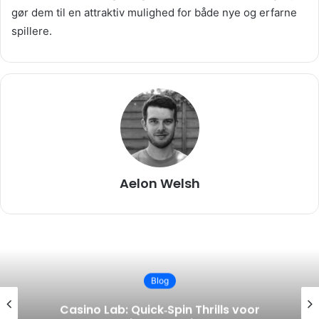
gør dem til en attraktiv mulighed for både nye og erfarne
spillere.
Aelon Welsh
Blog
Casino Lab: Quick‑Spin Thrills voor