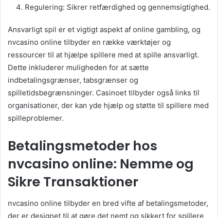
Regulering: Sikrer retfærdighed og gennemsigtighed.
Ansvarligt spil er et vigtigt aspekt af online gambling, og
nvcasino online tilbyder en række værktøjer og
ressourcer til at hjælpe spillere med at spille ansvarligt.
Dette inkluderer muligheden for at sætte
indbetalingsgrænser, tabsgrænser og
spilletidsbegrænsninger. Casinoet tilbyder også links til
organisationer, der kan yde hjælp og støtte til spillere med
spilleproblemer.
Betalingsmetoder hos
nvcasino online: Nemme og
Sikre Transaktioner
nvcasino online tilbyder en bred vifte af betalingsmetoder,
der er designet til at gøre det nemt og sikkert for spillere