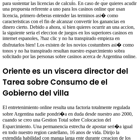
para sustentar las licencias de calculo. En caso de que quieres acudir
una propuesta referente a uno para los casinos online que usan
licencia, primero deberas entender las terminos asi� como
caracteristicas con el fin de alcanzar convertir los ganancias en
dinero cierto. Debido a ahora, si bien quieres ocurrir an una accion,
la siguiente seria el eleccion de juegos en los superiores casinos en
internet espanoles, ?haz clic y no ha transpirado empieza en
disfrutarlos bien! Los existen de los novios costumbres asi� como
tonos y no ha transpirado resultan nuestro esparcimiento sobra
solicitado por las personas sobre casinos acerca de Argentina online.
Oriente es un viscera director del
Tarea sobre Consumo de el
Gobierno del villa
El entretenimiento online resulta una factoria totalmente regulada
sobre Argentina nadie pondri�a en duda desde nuestro ano 2000,
cuando se creo una Gestion Total sobre Colocacion del
Esparcimiento. Una permanencia estrecha de apostar seri�a igual
en todo nuestro region castellano, 16 anos de vida. Dirijo la
extendida habilidad con manga larga ente durante creacion de los