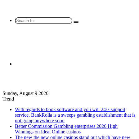
Search
for
Sidebar
Sunday, August 9 2026
Trend
With regards to book software and you will 24/7 support
service, BankRolla is a sweeps gambling establishment that is
not going anywhere soon
Better Commission Gambling enterprises 2026 High
Winnings on Ideal Online casinos
The new the new online casinos stand out which have new