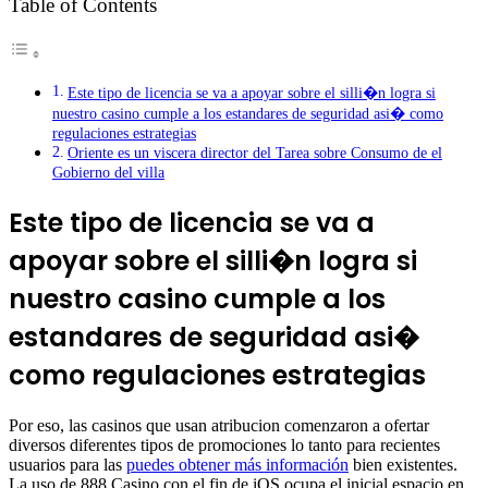
Table of Contents
Este tipo de licencia se va a apoyar sobre el silli�n logra si
nuestro casino cumple a los estandares de seguridad asi� como
regulaciones estrategias
Oriente es un viscera director del Tarea sobre Consumo de el
Gobierno del villa
Este tipo de licencia se va a
apoyar sobre el silli�n logra si
nuestro casino cumple a los
estandares de seguridad asi�
como regulaciones estrategias
Por eso, las casinos que usan atribucion comenzaron a ofertar
diversos diferentes tipos de promociones lo tanto para recientes
usuarios para las
puedes obtener más información
bien existentes.
La uso de 888 Casino con el fin de iOS ocupa el inicial espacio en