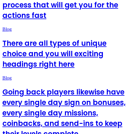
process that will get you for the
actions fast
Blog
There are all types of unique
choice and you will exciting
headings right here
Blog
Going back players likewise have
every single day sign on bonuses,
every single day missions,
coinbacks, and send-ins to keep
their levels complete