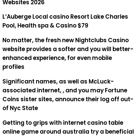
Websites 2026
L’Auberge Local casino Resort Lake Charles
Pool, Health spa & Casino $79
No matter, the fresh new Nightclubs Casino
website provides a softer and you will better-
enhanced experience, for even mobile
profiles
Significant names, as well as McLuck-
associated internet, , and you may Fortune
Coins sister sites, announce their log off out-
of Nyc State
Getting to grips with internet casino table
online game around australia try a beneficial