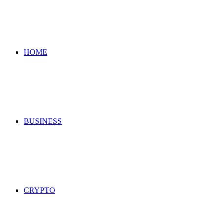
for
HOME
BUSINESS
CRYPTO