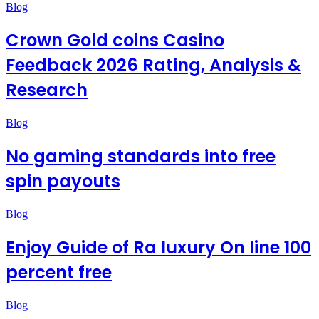
Blog
Crown Gold coins Casino
Feedback 2026 Rating, Analysis &
Research
Blog
No gaming standards into free
spin payouts
Blog
Enjoy Guide of Ra luxury On line 100
percent free
Blog