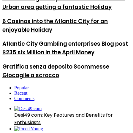
Urban area getting a fantastic Holiday
6 Casinos into the Atlantic City for an
enjoyable Holiday
Atlantic City Gambling enterprises Blog post
$235 six Million In the April Money
Gratifica senza deposito Scommesse
Giocagile a scrocco
Popular
Recent
Comments
Desi49 com: Key Features and Benefits for
Enthusiasts