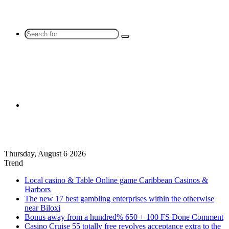
Search
for
Sidebar
Thursday, August 6 2026
Trend
Local casino & Table Online game Caribbean Casinos &
Harbors
The new 17 best gambling enterprises within the otherwise
near Biloxi
Bonus away from a hundred% 650 + 100 FS Done Comment
Casino Cruise 55 totally free revolves acceptance extra to the