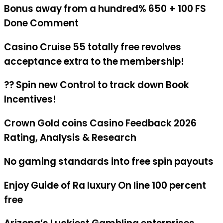
Bonus away from a hundred% 650 + 100 FS
Done Comment
Casino Cruise 55 totally free revolves
acceptance extra to the membership!
?? Spin new Control to track down Book
Incentives!
Crown Gold coins Casino Feedback 2026
Rating, Analysis & Research
No gaming standards into free spin payouts
Enjoy Guide of Ra luxury On line 100 percent
free