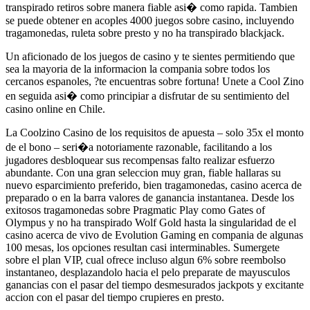
transpirado retiros sobre manera fiable asi� como rapida. Tambien
se puede obtener en acoples 4000 juegos sobre casino, incluyendo
tragamonedas, ruleta sobre presto y no ha transpirado blackjack.
Un aficionado de los juegos de casino y te sientes permitiendo que
sea la mayoria de la informacion la compania sobre todos los
cercanos espanoles, ?te encuentras sobre fortuna! Unete a Cool Zino
en seguida asi� como principiar a disfrutar de su sentimiento del
casino online en Chile.
La Coolzino Casino de los requisitos de apuesta – solo 35x el monto
de el bono – seri�a notoriamente razonable, facilitando a los
jugadores desbloquear sus recompensas falto realizar esfuerzo
abundante. Con una gran seleccion muy gran, fiable hallaras su
nuevo esparcimiento preferido, bien tragamonedas, casino acerca de
preparado o en la barra valores de ganancia instantanea. Desde los
exitosos tragamonedas sobre Pragmatic Play como Gates of
Olympus y no ha transpirado Wolf Gold hasta la singularidad de el
casino acerca de vivo de Evolution Gaming en compania de algunas
100 mesas, los opciones resultan casi interminables. Sumergete
sobre el plan VIP, cual ofrece incluso algun 6% sobre reembolso
instantaneo, desplazandolo hacia el pelo preparate de mayusculos
ganancias con el pasar del tiempo desmesurados jackpots y excitante
accion con el pasar del tiempo crupieres en presto.