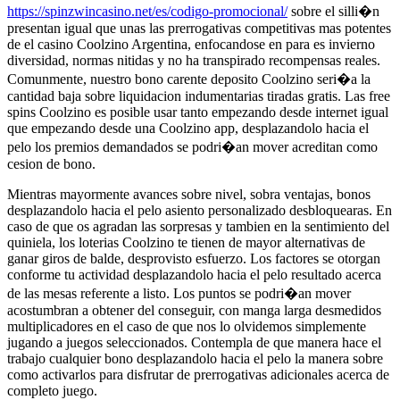
https://spinzwincasino.net/es/codigo-promocional/
sobre el silli�n
presentan igual que unas las prerrogativas competitivas mas potentes
de el casino Coolzino Argentina, enfocandose en para es invierno
diversidad, normas nitidas y no ha transpirado recompensas reales.
Comunmente, nuestro bono carente deposito Coolzino seri�a la
cantidad baja sobre liquidacion indumentarias tiradas gratis. Las free
spins Coolzino es posible usar tanto empezando desde internet igual
que empezando desde una Coolzino app, desplazandolo hacia el
pelo los premios demandados se podri�an mover acreditan como
cesion de bono.
Mientras mayormente avances sobre nivel, sobra ventajas, bonos
desplazandolo hacia el pelo asiento personalizado desbloquearas. En
caso de que os agradan las sorpresas y tambien en la sentimiento del
quiniela, los loterias Coolzino te tienen de mayor alternativas de
ganar giros de balde, desprovisto esfuerzo. Los factores se otorgan
conforme tu actividad desplazandolo hacia el pelo resultado acerca
de las mesas referente a listo. Los puntos se podri�an mover
acostumbran a obtener del conseguir, con manga larga desmedidos
multiplicadores en el caso de que nos lo olvidemos simplemente
jugando a juegos seleccionados. Contempla de que manera hace el
trabajo cualquier bono desplazandolo hacia el pelo la manera sobre
como activarlos para disfrutar de prerrogativas adicionales acerca de
completo juego.