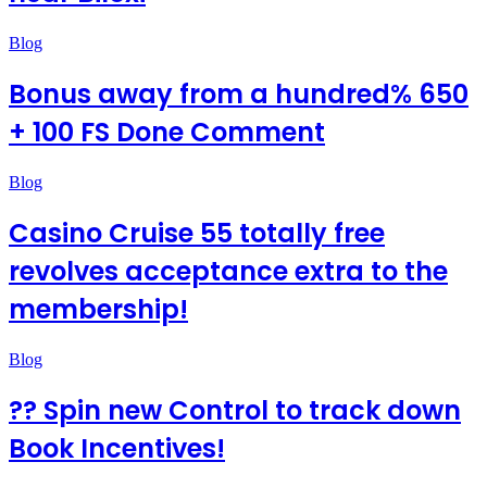
Blog
Bonus away from a hundred% 650
+ 100 FS Done Comment
Blog
Casino Cruise 55 totally free
revolves acceptance extra to the
membership!
Blog
?? Spin new Control to track down
Book Incentives!