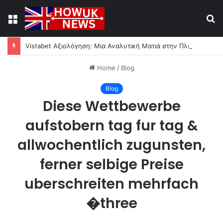
Menu
S
fo
Vistabet Αξιολόγηση: Μια Αναλυτική Ματιά στην Πλατφόρμα Στοιχημάτων
Home
/
Blog
Blog
Diese Wettbewerbe
aufstobern tag fur tag &
allwochentlich zugunsten,
ferner selbige Preise
uberschreiten mehrfach
�three