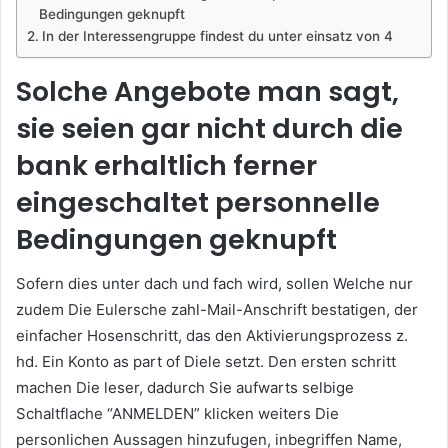
Bedingungen geknupft
In der Interessengruppe findest du unter einsatz von 4
Solche Angebote man sagt,
sie seien gar nicht durch die
bank erhaltlich ferner
eingeschaltet personnelle
Bedingungen geknupft
Sofern dies unter dach und fach wird, sollen Welche nur
zudem Die Eulersche zahl-Mail-Anschrift bestatigen, der
einfacher Hosenschritt, das den Aktivierungsprozess z.
hd. Ein Konto as part of Diele setzt. Den ersten schritt
machen Die leser, dadurch Sie aufwarts selbige
Schaltflache “ANMELDEN” klicken weiters Die
personlichen Aussagen hinzufugen, inbegriffen Name,