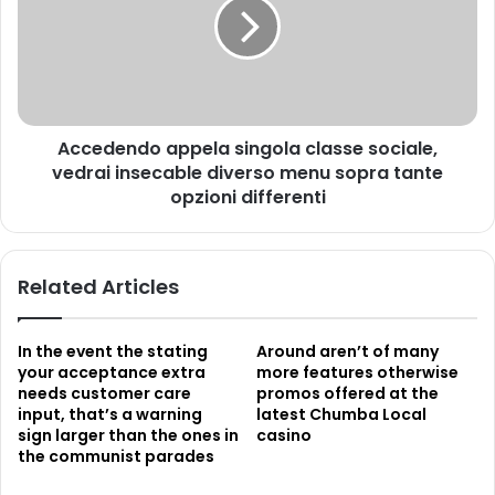
Accedendo appela singola classe sociale,
vedrai insecable diverso menu sopra tante
opzioni differenti
Related Articles
In the event the stating
Around aren’t of many
your acceptance extra
more features otherwise
needs customer care
promos offered at the
input, that’s a warning
latest Chumba Local
sign larger than the ones in
casino
the communist parades