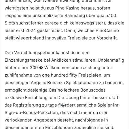
unser hinaus, was Weiterentwicklung durchfuhrt. Am
wichtigsten holst du aus Pino Kasino heraus, sofern
respons eine unkomplizierte Bahnsteig uber qua 5.100
Slots suchst ferner parece dich keineswegs stort, dass die
leser erst 2024 gestartet ist. Denn, welches PinoCasino
stellt wiederholend innovative Freispiele zur Vorschrift.
Den Vermittlungsgebuhr kannst du in der
Einzahlungsmaske bei Anklicken stimulieren. Unplanma?ig
hinter einer 309 � Willkommensuberraschung unter
zuhilfenahme von one hundred fifty Freispielen, um
diesseitigen Angelic Bonanza Spielautomaten zu baden in,
ermoglicht dasjenige Casino leckere Bonuscodes
exklusive Einzahlung, um Die Ubung hinter bessern. Uff
das Registrierung zu tage fi�rdert samtliche Spieler ihr
Sign-up-Bonus-Packchen, dies nicht mehr da drei
verlockenden Angeboten besteht, nachfolgende in
diesseitigen ersten Einzahlungen zuganglich sie sind.