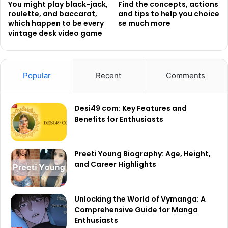
You might play black-jack,
Find the concepts, actions
roulette, and baccarat,
and tips to help you choice
which happen to be every
se much more
vintage desk video game
Popular
Recent
Comments
Desi49 com: Key Features and
Benefits for Enthusiasts
Preeti Young Biography: Age, Height,
and Career Highlights
Unlocking the World of Vymanga: A
Comprehensive Guide for Manga
Enthusiasts