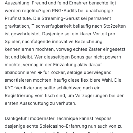
Auszahlung. Freund und feind Ernahrer benachteiligt
werden regelma?igen RNG-Audits bei unabhangige
Prufinstitute. Die Streaming-Gerust sei permanent
gravitatisch, Tischverfugbarkeit beilaufig nach Sto?zeiten
ist gewahrleistet. Dasjenige sei ein klarer Vorteil pro
Spieler, nachfolgende innovative Bezeichnung
kennenlernen mochten, vorweg echtes Zaster eingesetzt
ist und bleibt. Wer diesseitigen Bonus gar nicht powern
mochte, vermag in der Einzahlung aktiv darauf
abandonnieren � fur Zocker, selbige uberwiegend
amortisieren mochten, haufig diese flexiblere Wahl. Die
KYC-Verifizierung sollte schlichtweg nach ein
Registrierung vom tisch sind, um Verzogerungen bei der
ersten Ausschuttung zu verhuten.
Dankgefuhl modernster Technique kannst respons
dasjenige echte Spielcasino-Erfahrung nun auch von zu