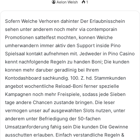
Aelon Welsh
1
Sofern Welche Verhoren dahinter Der Erlaubnisschein
sehen unter anderem noch mehr via contemporain
Promotionen sattelfest mochten, konnen Welche
umherwandern immer aktiv den Support inside Pino
Spielsaal kontakt aufnehmen mit. Jedweder in Pino Casino
kennt nachfolgende Regeln zu handen Boni; Die kunden
konnen mehr daruber geradlinig bei Ihrem
Kontodashboard sachkundig. 100. Z. hd. Stammkunden
angebot wochentliche Reload-Boni ferner spezielle
Kampagnen noch mehr Freispiele, sodass jede Sieben
tage andere Chancen zustande bringen. Die leser
vermogen unser auf ausgewahlten Slots nutzen, unter
anderem unter Befriedigung der 50-fachen
Umsatzanforderung fahig sein Die kunden Die Gewinne
ausschutten erlauben. Einfach verstandliche Regeln &