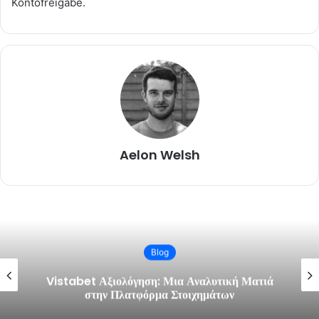
Kontofreigabe.
Aelon Welsh
Blog
Vistabet Αξιολόγηση: Μια Αναλυτική Ματιά
στην Πλατφόρμα Στοιχημάτων