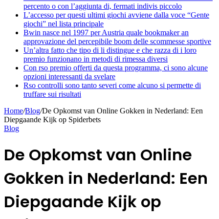
percento o con l’aggiunta di, fermati indivis piccolo
L’accesso per questi ultimi giochi avviene dalla voce “Gente
giochi” nel lista principale
Bwin nasce nel 1997 per Austria quale bookmaker an
approvazione del percepibile boom delle scommesse sportive
Un’altra fatto che tipo di li distingue e che razza di i loro
premio funzionano in metodi di rimessa diversi
Con rso premio offerti da questa programma, ci sono alcune
opzioni interessanti da svelare
Rso controlli sono tanto severi come alcuno si permette di
truffare sui risultati
Home
/
Blog
/
De Opkomst van Online Gokken in Nederland: Een
Diepgaande Kijk op Spiderbets
Blog
De Opkomst van Online
Gokken in Nederland: Een
Diepgaande Kijk op