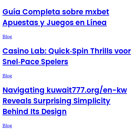
Guía Completa sobre mxbet
Apuestas y Juegos en Línea
Blog
Casino Lab: Quick‑Spin Thrills voor
Snel‑Pace Spelers
Blog
Navigating kuwait777.org/en-kw
Reveals Surprising Simplicity
Behind Its Design
Blog