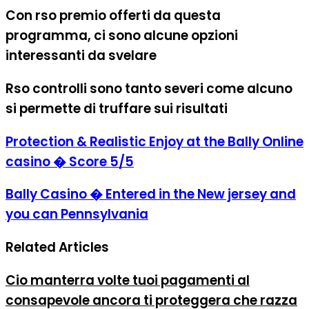
Con rso premio offerti da questa
programma, ci sono alcune opzioni
interessanti da svelare
Rso controlli sono tanto severi come alcuno
si permette di truffare sui risultati
Protection & Realistic Enjoy at the Bally Online
casino � Score 5/5
Bally Casino � Entered in the New jersey and
you can Pennsylvania
Related Articles
Cio manterra volte tuoi pagamenti al
consapevole ancora ti proteggera che razza