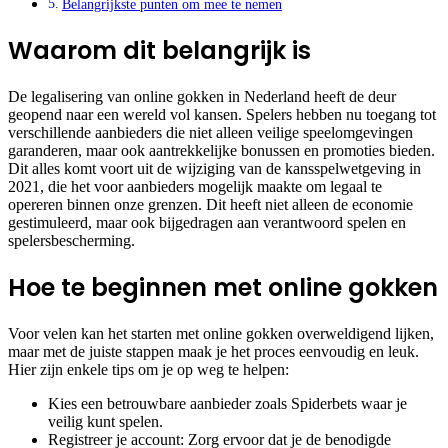
Belangrijkste punten om mee te nemen
Waarom dit belangrijk is
De legalisering van online gokken in Nederland heeft de deur
geopend naar een wereld vol kansen. Spelers hebben nu toegang tot
verschillende aanbieders die niet alleen veilige speelomgevingen
garanderen, maar ook aantrekkelijke bonussen en promoties bieden.
Dit alles komt voort uit de wijziging van de kansspelwetgeving in
2021, die het voor aanbieders mogelijk maakte om legaal te
opereren binnen onze grenzen. Dit heeft niet alleen de economie
gestimuleerd, maar ook bijgedragen aan verantwoord spelen en
spelersbescherming.
Hoe te beginnen met online gokken
Voor velen kan het starten met online gokken overweldigend lijken,
maar met de juiste stappen maak je het proces eenvoudig en leuk.
Hier zijn enkele tips om je op weg te helpen:
Kies een betrouwbare aanbieder zoals Spiderbets waar je
veilig kunt spelen.
Registreer je account: Zorg ervoor dat je de benodigde