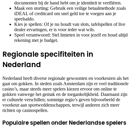
documenten bij de hand hebt om je identiteit te verifiëren.
Maak een storting: Gebruik een veilige betaalmethode zoals
iDEAL of creditcard om snel geld toe te voegen aan je
speelsaldo.
Kies je spellen: Of je nu houdt van slots, tafelspellen of live
dealer ervaringen, er is voor ieder wat wils.
Speel verantwoord: Stel limieten in voor jezelf en houd altijd
rekening met je budget.
Regionale specifiteiten in
Nederland
Nederland heeft diverse regionale gewoonten en voorkeuren als het
gaat om gokken. In steden zoals Amsterdam zijn er veel traditionele
casino’s, maar steeds meer spelers kiezen ervoor om online te
gokken vanwege het gemak en de toegankelijkheid. Daarnaast zijn
er culturele verschillen; sommige regio’s geven bijvoorbeeld de
voorkeur aan sportweddenschappen, terwijl anderen zich meer
richten op casinospellen.
Populaire spellen onder Nederlandse spelers