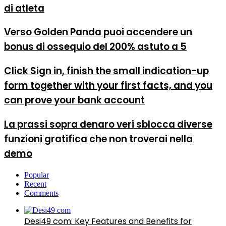
di atleta
Verso Golden Panda puoi accendere un
bonus di ossequio del 200% astuto a 5
Click Sign in, finish the small indication-up
form together with your first facts, and you
can prove your bank account
La prassi sopra denaro veri sblocca diverse
funzioni gratifica che non troverai nella
demo
Popular
Recent
Comments
Desi49 com: Key Features and Benefits for