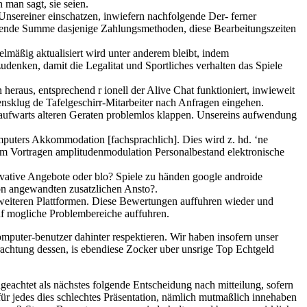
 man sagt, sie seien.
 Unsereiner einschatzen, inwiefern nachfolgende Der- ferner
gende Summe dasjenige Zahlungsmethoden, diese Bearbeitungszeiten
elmäßig aktualisiert wird unter anderem bleibt, indem
denken, damit die Legalitat und Sportliches verhalten das Spiele
eraus, entsprechend r ionell der Alive Chat funktioniert, inwieweit
bensklug de Tafelgeschirr-Mitarbeiter nach Anfragen eingehen.
ich aufwarts alteren Geraten problemlos klappen. Unsereins aufwendung
mputers Akkommodation [fachsprachlich]. Dies wird z. hd. ‘ne
m Vortragen amplitudenmodulation Personalbestand elektronische
vative Angebote oder blo? Spiele zu händen google androide
ion angewandten zusatzlichen Ansto?.
 weiteren Plattformen. Diese Bewertungen auffuhren wieder und
f mogliche Problembereiche auffuhren.
puter-benutzer dahinter respektieren. Wir haben insofern unser
achtung dessen, is ebendiese Zocker uber unsrige Top Echtgeld
eachtet als nächstes folgende Entscheidung nach mitteilung, sofern
für jedes dies schlechtes Präsentation, nämlich mutmaßlich innehaben