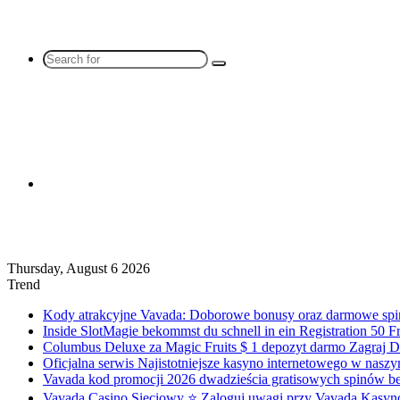
Search
for
Sidebar
Thursday, August 6 2026
Trend
Kody atrakcyjne Vavada: Doborowe bonusy oraz darmowe spi
Inside SlotMagie bekommst du schnell in ein Registration 50 F
Columbus Deluxe za Magic Fruits $ 1 depozyt darmo Zagraj 
Oficjalna serwis Najistotniejsze kasyno internetowego w naszy
Vavada kod promocji 2026 dwadzieścia gratisowych spinów b
Vavada Casino Sieciowy ⭐️ Zaloguj uwagi przy Vavada Kasyn