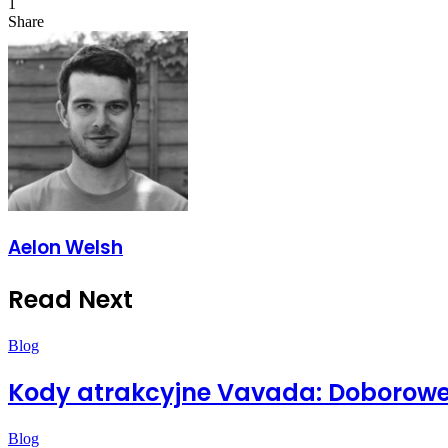
1
Facebook
Twitter
LinkedIn
Tumblr
Pinterest
Reddit
Share
Facebook
Twitter
LinkedIn
Tumblr
Pinterest
Reddit
Share
Print
via
Email
Aelon Welsh
Read Next
Blog
Kody atrakcyjne Vavada: Doborow
Blog