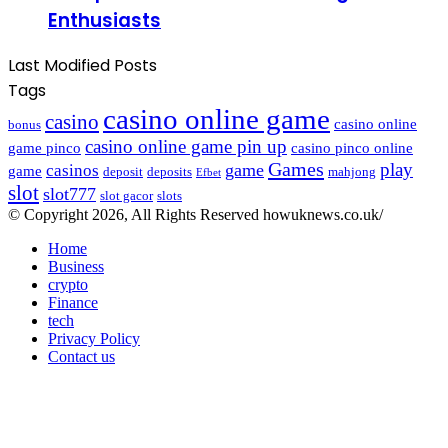
Enthusiasts
Last Modified Posts
Tags
casino online game
casino
casino online
bonus
casino online game pin up
game pinco
casino pinco online
Games
play
game
casinos
game
deposit
deposits
mahjong
Efbet
slot
slot777
slot gacor
slots
© Copyright 2026, All Rights Reserved howuknews.co.uk/
Home
Business
crypto
Finance
tech
Privacy Policy
Contact us
Facebook
Twitter
WhatsApp
Telegram
Viber
Back
to
top
button