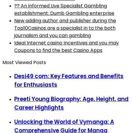
?? An informed Live Specialist Gambling
establishment: Dumb Gambling enterprise
New adding author and publisher during the
Top10Casinos are a specialist in to the both
journalism and you can gambling
Ideal Internet casino Incentives and you may
Coupons to find the best Casino Apps
Most Viewed Posts
Desi49 com: Key Features and Benefits
for Enthusiasts
Preeti Young Biography: Age, Height, and
Career Highlights
Unlocking the World of Vymanga: A
Comprehensive Guide for Manga