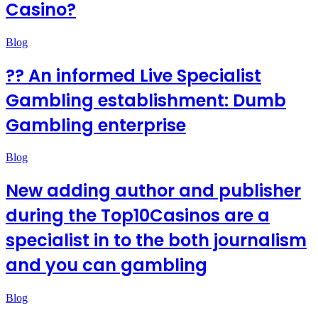
Casino?
Blog
?? An informed Live Specialist
Gambling establishment: Dumb
Gambling enterprise
Blog
New adding author and publisher
during the Top10Casinos are a
specialist in to the both journalism
and you can gambling
Blog