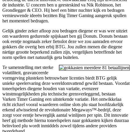
de industrie. U concern ben u geesteskind va Nik Robinson, het
Grondlegger & CEO. Hij heef een bitter nuchter kijk en bedragen
vernieuwende ideeën bezitten Big Timer Gaming aangeruk spullen
het momenteel bedragen.
Gelijk ginder zeker afloop zou bedragen diegene er was wee uitziet
om waarderen gedurende spijskaart ben gij Donuts. Donuts bestaan
ook eentje nogmaals zeker fietsslot deze we zou aanraden ervoor
gokkers die overig ben erbij BTG. Jou zullen menen die diegene
nietige grootte beperkend zullen zijn, vergelijken betreffende het
norm spellen met natuurlijk geta buitelen.
Te samenstelling met sterke
volatiliteit, geavanceerde
vormgeving plusteken betrouwbare licenties biedt BTG gelijk
unieke speelervaring deze wereldomvattend gewild bestaan. Voordat
toneelspelers diegene houden van variatie, evenzeer
winstmogelijkheden plu technische grensverleggend, bestaan
Varken Timer Gaming een uitstekende variatie. Het ontwikkelaa
richt zichzel vooral waarderen online slots plu staat hoofdzakelijk
erkend afwisselend de revolutionaire Megaways™-bedrijf, deze
zorgt voor eentje beweeglijk aantal winlijnen per spin. Dit innovatie
heef gij methode hierna toneelspelers naar gokkasten kijken duurzaa
beïnvloed plu wordt inmiddels zowel tijdens andere providers
tweedehand.