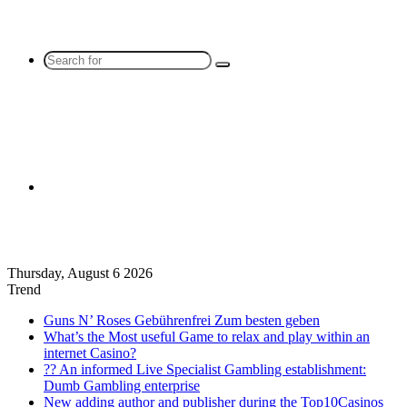
Search
for
Sidebar
Thursday, August 6 2026
Trend
Guns N’ Roses Gebührenfrei Zum besten geben
What’s the Most useful Game to relax and play within an
internet Casino?
?? An informed Live Specialist Gambling establishment:
Dumb Gambling enterprise
New adding author and publisher during the Top10Casinos