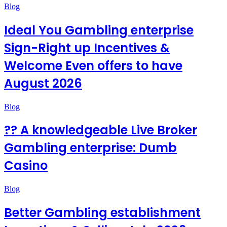
Blog
Ideal You Gambling enterprise
Sign-Right up Incentives &
Welcome Even offers to have
August 2026
Blog
?? A knowledgeable Live Broker
Gambling enterprise: Dumb
Casino
Blog
Better Gambling establishment