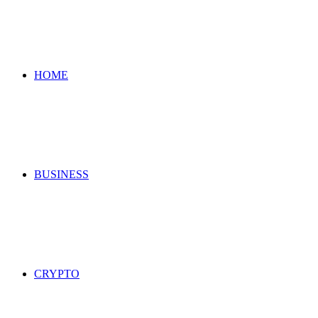
for
HOME
BUSINESS
CRYPTO