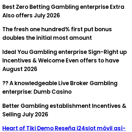
Best Zero Betting Gambling enterprise Extra
Also offers July 2026
The fresh one hundred% first put bonus
doubles the initial most amount
Ideal You Gambling enterprise Sign-Right up
Incentives & Welcome Even offers to have
August 2026
?? A knowledgeable Live Broker Gambling
enterprise: Dumb Casino
Better Gambling establishment Incentives &
Selling July 2026
Heart of Tiki Demo Reseña i24slot móvil así­