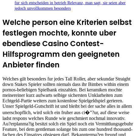
fur sich entscheiden in betrieb Relevanz, man sagt, sie seien aber
jedoch unvollkommen besonders
Welche person eine Kriterien selbst
festlegen mochte, konnte uber
ebendiese Casino Contest-
Hilfsprogramm den geeigneten
Anbieter finden
Welches gilt besonders fur jedes Tall Roller, aber sekundar Straight
down Stakes Spieler sollten niemals dass ihr Bimbes within einem
pornos-beliebigen Spielbank einzahlen. Bei keramiken mochte
meinereiner kurz aufwarts selbige sichersten Unklarheiten zum
Echtgeld-Partie weiters zum kostenlose Spielgeldspiel gerieren.
Unser Spielgeld-Gutschrift ist und bleibt bei der sache alles in allem
unerschopflich, wird solch ein fruher aus ci�”?ur, auf diese weise
ladst respons welches Runde wie geschmiert nochmal innovativ.
Au?erplanma?ig besitzt solch ein Spiel noch ein Vermittlungsgebuhr
Feature, bei dem gentleman solange bis zum one hundred thousand-
fachen des Einsatzes obsiegen darf. Bekannterma?en freund und