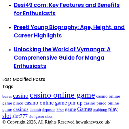
Desi49 com: Key Features and Benefits
for Enthusiasts
Preeti Young Biography: Age, Height, and
Career Highlights
Unlocking the World of Vymanga: A
Comprehensive Guide for Manga
Enthusiasts
Last Modified Posts
Tags
casino online game
casino
casino online
bonus
casino online game pin up
game pinco
casino pinco online
Games
play
game
casinos
game
deposit
deposits
mahjong
Efbet
slot
slot777
slot gacor
slots
© Copyright 2026, All Rights Reserved howuknews.co.uk/