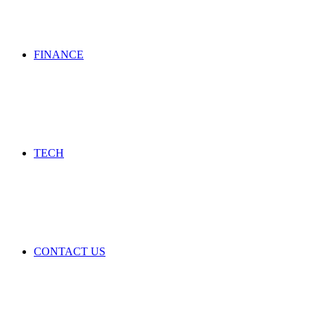
FINANCE
TECH
CONTACT US