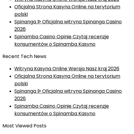
Oficjalna Strona Kasyna Online na terytorium
polski
Spinanga ᐉ Oficjalna witryna Spinanga Casino
2026
Spinamba Casino Opinie Czytaj recenzje
konsumentów o Spinamba Kasyno
Recent Tech News
Witryna Kasyna Online Wersja Nasz kraj 2026
Oficjalna Strona Kasyna Online na terytorium
polski
Spinanga ᐉ Oficjalna witryna Spinanga Casino
2026
Spinamba Casino Opinie Czytaj recenzje
konsumentów o Spinamba Kasyno
Most Viewed Posts