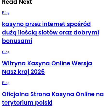
Read Next
Blog
kasyno przez internet spośród
dużą ilością slotów oraz dobrymi
bonusami
Blog
Witryna Kasyna Online Wersja
Nasz kraj 2026
Blog
Oficjalna Strona Kasyna Online na
terytorium polski