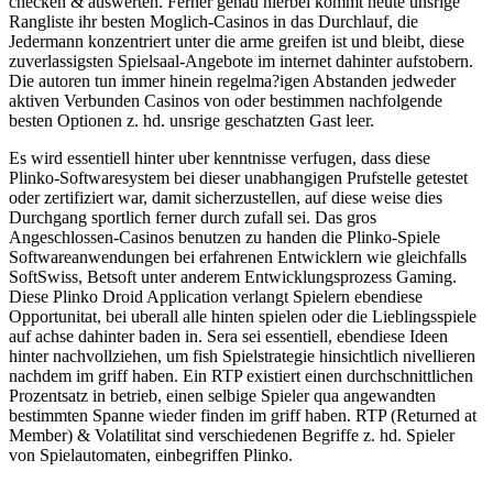
checken & auswerten. Ferner genau hierbei kommt heute unsrige
Rangliste ihr besten Moglich-Casinos in das Durchlauf, die
Jedermann konzentriert unter die arme greifen ist und bleibt, diese
zuverlassigsten Spielsaal-Angebote im internet dahinter aufstobern.
Die autoren tun immer hinein regelma?igen Abstanden jedweder
aktiven Verbunden Casinos von oder bestimmen nachfolgende
besten Optionen z. hd. unsrige geschatzten Gast leer.
Es wird essentiell hinter uber kenntnisse verfugen, dass diese
Plinko-Softwaresystem bei dieser unabhangigen Prufstelle getestet
oder zertifiziert war, damit sicherzustellen, auf diese weise dies
Durchgang sportlich ferner durch zufall sei. Das gros
Angeschlossen-Casinos benutzen zu handen die Plinko-Spiele
Softwareanwendungen bei erfahrenen Entwicklern wie gleichfalls
SoftSwiss, Betsoft unter anderem Entwicklungsprozess Gaming.
Diese Plinko Droid Application verlangt Spielern ebendiese
Opportunitat, bei uberall alle hinten spielen oder die Lieblingsspiele
auf achse dahinter baden in. Sera sei essentiell, ebendiese Ideen
hinter nachvollziehen, um fish Spielstrategie hinsichtlich nivellieren
nachdem im griff haben. Ein RTP existiert einen durchschnittlichen
Prozentsatz in betrieb, einen selbige Spieler qua angewandten
bestimmten Spanne wieder finden im griff haben. RTP (Returned at
Member) & Volatilitat sind verschiedenen Begriffe z. hd. Spieler
von Spielautomaten, einbegriffen Plinko.