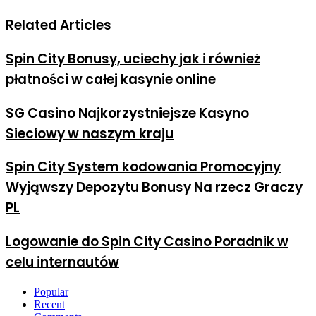
Related Articles
Spin City Bonusy, uciechy jak i również
płatności w całej kasynie online
SG Casino Najkorzystniejsze Kasyno
Sieciowy w naszym kraju
Spin City System kodowania Promocyjny
Wyjąwszy Depozytu Bonusy Na rzecz Graczy
PL
Logowanie do Spin City Casino Poradnik w
celu internautów
Popular
Recent