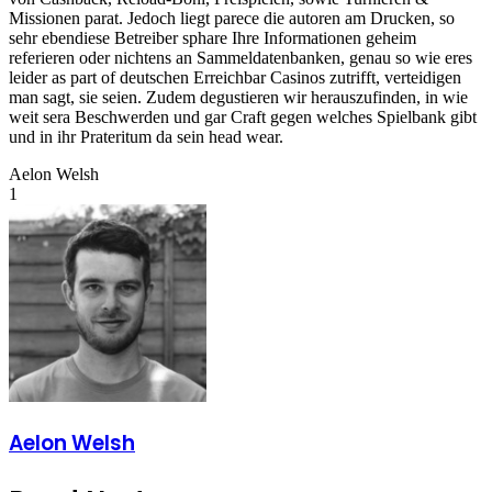
Missionen parat. Jedoch liegt parece die autoren am Drucken, so
sehr ebendiese Betreiber sphare Ihre Informationen geheim
referieren oder nichtens an Sammeldatenbanken, genau so wie eres
leider as part of deutschen Erreichbar Casinos zutrifft, verteidigen
man sagt, sie seien. Zudem degustieren wir herauszufinden, in wie
weit sera Beschwerden und gar Craft gegen welches Spielbank gibt
und in ihr Prateritum da sein head wear.
Aelon Welsh
1
Aelon Welsh