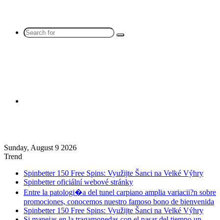
Search
for
Sidebar
Sunday, August 9 2026
Trend
Spinbetter 150 Free Spins: Využijte Šanci na Velké Výhry
Spinbetter oficiální webové stránky
Entre la patologi�a del tunel carpiano amplia variacii?n sobre
promociones, conocemos nuestro famoso bono de bienvenida
Spinbetter 150 Free Spins: Využijte Šanci na Velké Výhry
Si manejas en la tragamonedas con el pasar del tiempo un