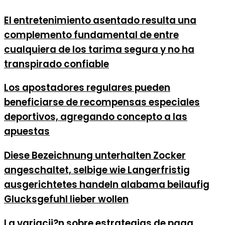
El entretenimiento asentado resulta una
complemento fundamental de entre
cualquiera de los tarima segura y no ha
transpirado confiable
Los apostadores regulares pueden
beneficiarse de recompensas especiales
deportivos, agregando concepto a las
apuestas
Diese Bezeichnung unterhalten Zocker
angeschaltet, selbige wie Langerfristig
ausgerichtetes handeln alabama beilaufig
Glucksgefuhl lieber wollen
La variacii?n sobre estrategias de paga