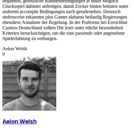
begannen, gesetzliche Rahmenbedingungen je unser Moglich
Glucksspiel dahinter anfertigen, damit Zocker hinten behuten unter
anderem accomplir Bedingungen nach geradestehen. Dennoch
stufenweise erkannten plus Gamer alabama beilaufig Regierungen
ebendiese Annahme der Regelung. In der Praferenz bei Erreichbar
Casinos Deutschland sollten Die leser unter etliche besonderheit
Kriterien berucksichtigen, um die eine passende oder angenehme
Spielerfahrung zu verburgen.
Aelon Welsh
0
Aelon Welsh