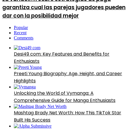
garantiza cual las parejas jugadores pueden
dar con la posibilidad mejor
Popular
Recent
Comments
Desi49 com: Key Features and Benefits for
Enthusiasts
Preeti Young Biography: Age, Height, and Career
Highlights
Unlocking the World of Vymanga: A
Comprehensive Guide for Manga Enthusiasts
Mashtag Brady Net Worth: How This TikTok Star
Built His Success