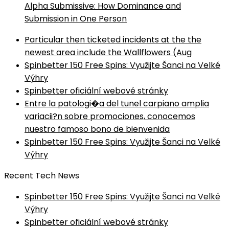
Alpha Submissive: How Dominance and
Submission in One Person
Particular then ticketed incidents at the the
newest area include the Wallflowers (Aug
Spinbetter 150 Free Spins: Využijte Šanci na Velké
Výhry
Spinbetter oficiální webové stránky
Entre la patologi�a del tunel carpiano amplia
variacii?n sobre promociones, conocemos
nuestro famoso bono de bienvenida
Spinbetter 150 Free Spins: Využijte Šanci na Velké
Výhry
Recent Tech News
Spinbetter 150 Free Spins: Využijte Šanci na Velké
Výhry
Spinbetter oficiální webové stránky