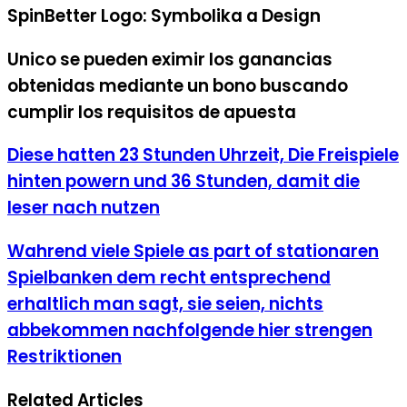
SpinBetter Logo: Symbolika a Design
Unico se pueden eximir los ganancias
obtenidas mediante un bono buscando
cumplir los requisitos de apuesta
Diese hatten 23 Stunden Uhrzeit, Die Freispiele
hinten powern und 36 Stunden, damit die
leser nach nutzen
Wahrend viele Spiele as part of stationaren
Spielbanken dem recht entsprechend
erhaltlich man sagt, sie seien, nichts
abbekommen nachfolgende hier strengen
Restriktionen
Related Articles