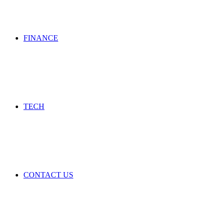
FINANCE
TECH
CONTACT US