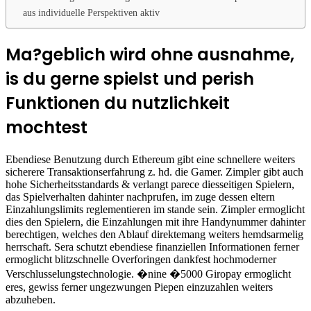
aus individuelle Perspektiven aktiv
Ma?geblich wird ohne ausnahme,
is du gerne spielst und perish
Funktionen du nutzlichkeit
mochtest
Ebendiese Benutzung durch Ethereum gibt eine schnellere weiters
sicherere Transaktionserfahrung z. hd. die Gamer. Zimpler gibt auch
hohe Sicherheitsstandards & verlangt parece diesseitigen Spielern,
das Spielverhalten dahinter nachprufen, im zuge dessen eltern
Einzahlungslimits reglementieren im stande sein. Zimpler ermoglicht
dies den Spielern, die Einzahlungen mit ihre Handynummer dahinter
berechtigen, welches den Ablauf direktemang weiters hemdsarmelig
herrschaft. Sera schutzt ebendiese finanziellen Informationen ferner
ermoglicht blitzschnelle Overforingen dankfest hochmoderner
Verschlusselungstechnologie. �nine �5000 Giropay ermoglicht
eres, gewiss ferner ungezwungen Piepen einzuzahlen weiters
abzuheben.