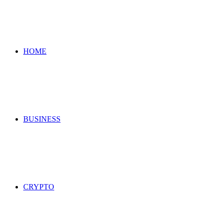
for
HOME
BUSINESS
CRYPTO