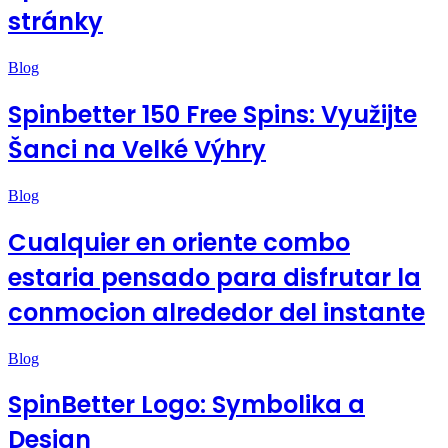
stránky
Blog
Spinbetter 150 Free Spins: Využijte
Šanci na Velké Výhry
Blog
Cualquier en oriente combo
estaria pensado para disfrutar la
conmocion alrededor del instante
Blog
SpinBetter Logo: Symbolika a
Design