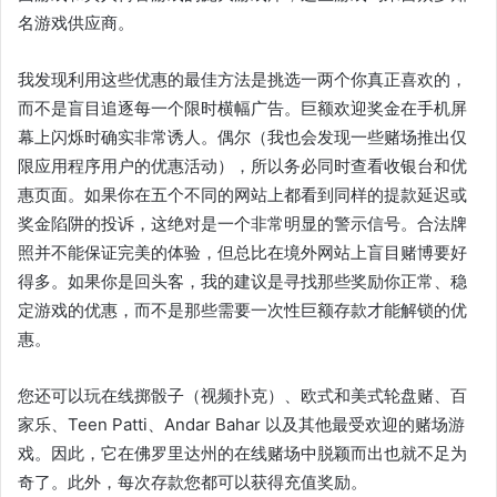
名游戏供应商。
我发现利用这些优惠的最佳方法是挑选一两个你真正喜欢的，
而不是盲目追逐每一个限时横幅广告。巨额欢迎奖金在手机屏
幕上闪烁时确实非常诱人。偶尔（我也会发现一些赌场推出仅
限应用程序用户的优惠活动），所以务必同时查看收银台和优
惠页面。如果你在五个不同的网站上都看到同样的提款延迟或
奖金陷阱的投诉，这绝对是一个非常明显的警示信号。合法牌
照并不能保证完美的体验，但总比在境外网站上盲目赌博要好
得多。如果你是回头客，我的建议是寻找那些奖励你正常、稳
定游戏的优惠，而不是那些需要一次性巨额存款才能解锁的优
惠。
您还可以玩在线掷骰子（视频扑克）、欧式和美式轮盘赌、百
家乐、Teen Patti、Andar Bahar 以及其他最受欢迎的赌场游
戏。因此，它在佛罗里达州的在线赌场中脱颖而出也就不足为
奇了。此外，每次存款您都可以获得充值奖励。