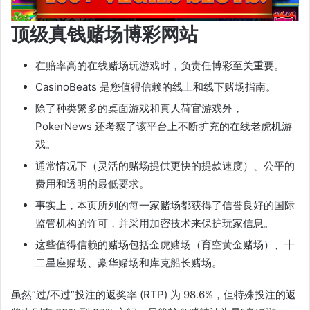
顶级真钱赌场博彩网站
在赔率高的在线赌场玩游戏时，负责任博彩至关重要。
CasinoBeats 是您值得信赖的线上和线下赌场指南。
除了种类繁多的桌面游戏和真人荷官游戏外，
PokerNews 还考察了该平台上不断扩充的在线老虎机游
戏。
通常情况下（灵活的赌场提供更快的提款速度）、公平的
费用和透明的最低要求。
事实上，本页所列的每一家赌场都获得了信誉良好的国际
监管机构的许可，并采用加密技术来保护玩家信息。
这些值得信赖的赌场包括金虎赌场（育空黄金赌场）、十
二星座赌场、豪华赌场和库克船长赌场。
虽然“过/不过”投注的返奖率 (RTP) 为 98.6%，但特殊投注的返