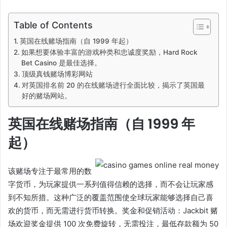
Table of Contents
英国在线赌场指南（自 1999 年起）
如果想要体验丰富的游戏种类和忠诚度奖励，Hard Rock
Bet Casino 是最佳选择。
顶级真钱赌场博彩网站
对英国排名前 20 的在线赌场进行全面比较，揭示了英国最
好的赌场网站。
英国在线赌场指南（自 1999 年
起）
该赌场专注于最常用的数
字货币，为玩家提供一系列值得信赖的选择，而不会让玩家感
到不知所措。这种广泛的覆盖范围使全球玩家能够选择自己喜
欢的货币，而无需进行货币转换。奖金和促销活动：Jackbit 赌
场欢迎奖金提供 100 次免费旋转，无需投注，最低存款额为 50