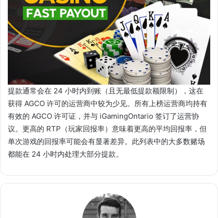
提款通常会在 24 小时内到账（且无最低提款额限制），这在
获得 AGCO 许可的运营商中较为少见。所有上榜运营商均持有
有效的 AGCO 许可证，并与 iGamingOntario 签订了运营协
议。更高的 RTP（玩家回报率）意味着更高的平均回报率，但
单次游戏的回报率可能会有显著差异。此列表中的大多数赌场
都能在 24 小时内处理大部分提款。