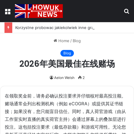
Menu
S
fo
Korzystne probowac jakiekolwiek inne gra online, i odkryc tego typu, i to naprawde odpowiadaja Twoim upodobaniom
Home
/
Blog
Blog
2026年美国最佳在线赌场
Aelon Welsh
2
在领取奖金前，请务必确认投注要求并仔细核对最高投注额。
赌场通常会列出检测机构（例如 eCOGRA）或提供其证书链
接；如果没有，您只能盲目信任。同时，真人荷官游戏（由从
工作室实时直播的真实荷官主持）会通过屏幕上的叠加层进行
投注。这包括投注要求（最低存款额）和游戏可用性。无论您