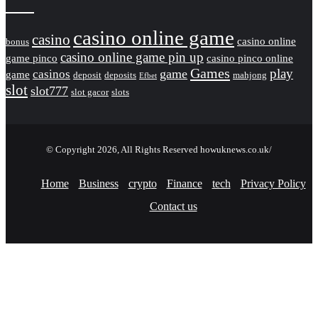
casino online game
casino
casino online
bonus
casino online game pin up
game pinco
casino pinco online
Games
play
game
casinos
game
deposit
deposits
mahjong
Efbet
slot
slot777
slot gacor
slots
© Copyright 2026, All Rights Reserved howuknews.co.uk/
Home
Business
crypto
Finance
tech
Privacy Policy
Contact us
Facebook
Twitter
WhatsApp
Telegram
Viber