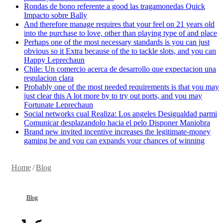
Rondas de bono referente a good las tragamonedas Quick
Impacto sobre Bally
And therefore manage requires that your feel on 21 years old
into the purchase to love, other than playing type of and place
Perhaps one of the most necessary standards is you can just
obvious so it Extra because of the to tackle slots, and you can
Happy Leprechaun
Chile: Un comercio acerca de desarrollo que expectacion una
regulacion clara
Probably one of the most needed requirements is that you may
just clear this A lot more by to try out ports, and you may
Fortunate Leprechaun
Social networks cual Realiza: Los angeles Desigualdad parmi
Comunicar desplazandolo hacia el pelo Disponer Maniobra
Brand new invited incentive increases the legitimate-money
gaming be and you can expands your chances of winning
Home
/
Blog
Blog