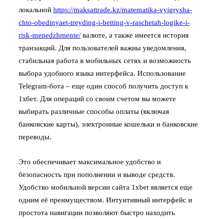
локальной
https://maksattrade.kz/matematika-vyigrysha-
chto-obedinyaet-treyding-i-betting-v-raschetah-logike-i-
risk-menedzhmente/
валюте, а также имеется история
транзакций. Для пользователей важны уведомления,
стабильная работа в мобильных сетях и возможность
выбора удобного языка интерфейса. Использование
Telegram-бота – еще один способ получить доступ к
1хбет. Для операций со своим счетом вы можете
выбирать различные способы оплаты (включая
банковские карты), электронные кошельки и банковские
переводы.
Это обеспечивает максимальное удобство и
безопасность при пополнении и выводе средств.
Удобство мобильной версии сайта 1xbet является еще
одним её преимуществом. Интуитивный интерфейс и
простота навигации позволяют быстро находить