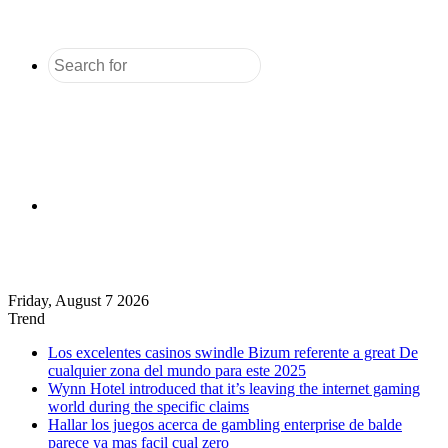
Search
for
Sidebar
Friday, August 7 2026
Trend
Los excelentes casinos swindle Bizum referente a great De
cualquier zona del mundo para este 2025
Wynn Hotel introduced that it’s leaving the internet gaming
world during the specific claims
Hallar los juegos acerca de gambling enterprise de balde
parece ya mas facil cual zero