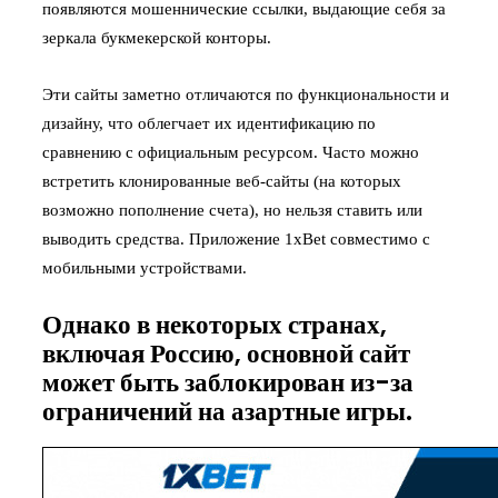
появляются мошеннические ссылки, выдающие себя за
зеркала букмекерской конторы.
Эти сайты заметно отличаются по функциональности и
дизайну, что облегчает их идентификацию по
сравнению с официальным ресурсом. Часто можно
встретить клонированные веб-сайты (на которых
возможно пополнение счета), но нельзя ставить или
выводить средства. Приложение 1xBet совместимо с
мобильными устройствами.
Однако в некоторых странах,
включая Россию, основной сайт
может быть заблокирован из-за
ограничений на азартные игры.