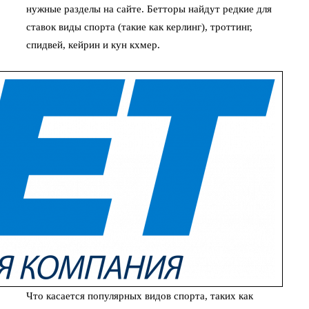
нужные разделы на сайте. Бетторы найдут редкие для
ставок виды спорта (такие как керлинг), троттинг,
спидвей, кейрин и кун кхмер.
Что касается популярных видов спорта, таких как