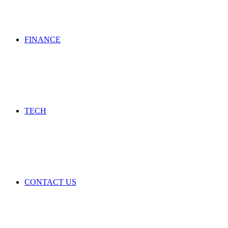
FINANCE
TECH
CONTACT US